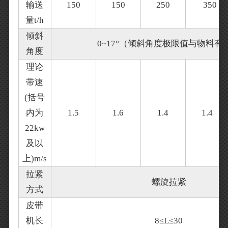
输送
150
150
250
350
量t/h
倾斜
0~17°（倾斜角度极限值与物料有
角度
理论
带速
(括号
内为
1.5
1.6
1.4
1.4
22kw
及以
上)m/s
拉紧
螺旋拉紧
方式
皮带
机长
8≤L≤30