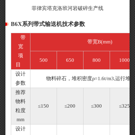
菲律宾塔克洛班河岩破碎生产线
B6X系列带式输送机技术参数
带
带宽B(mm)
宽
项
500
650
800
1000
目
设计
物料碎石，堆积密度ρ=1.6t/m3,运行堆积
参数
推荐
物料
≤150
≤200
≤300
≤325
粒度
mm
设计